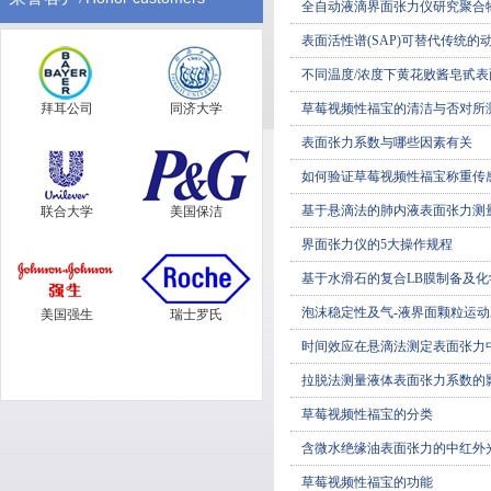
全自动液滴界面张力仪研究聚合
表面活性谱(SAP)可替代传统
不同温度/浓度下黄花败酱皂甙
拜耳公司
同济大学
草莓视频性福宝的清洁与否对所
表面张力系数与哪些因素有关
如何验证草莓视频性福宝称重传
基于悬滴法的肺内液表面张力测
联合大学
美国保洁
界面张力仪的5大操作规程
基于水滑石的复合LB膜制备及化学
泡沫稳定性及气-液界面颗粒运
美国强生
瑞士罗氏
时间效应在悬滴法测定表面张力
拉脱法测量液体表面张力系数的
草莓视频性福宝的分类
含微水绝缘油表面张力的中红外
草莓视频性福宝的功能