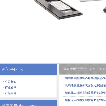
新闻中心
Info
当前位置
：
首页
>
新闻
饱和腰果酚聚氧乙烯醚磺酸盐动
> 公司新闻
悬滴法测量液体表面张力系数的
> 行业资讯
植保无人机喷头和喷雾助剂对药液表
> 产品百科
植保无人机喷头和喷雾助剂对药液表
荣誉客户/
Honor customers