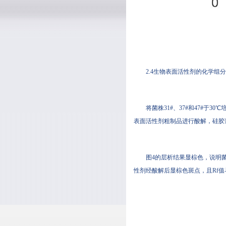
2.4生物表面活性剂的化学组
将菌株31#、37#和47#于
表面活性剂粗制品进行酸解，硅胶
图4的层析结果显棕色，说明菌株3
性剂经酸解后显棕色斑点，且Rf