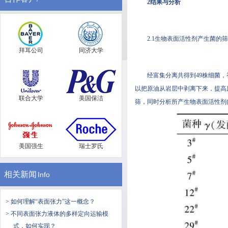
2结果与分析
2.1生物表面活性剂产生菌的
拜耳公司
同济大学
经富集分离共得到49株细菌
以把原油从岩层中剥离下来，提高原
联合大学
美国保洁
筛，同时分析所产生物表面活性剂的类型
美国强生
瑞士罗氏
相关新闻
Info
> 如何理解“表面张力”这一概念？
> 不同表面张力液体的多样定向运输模
式，如何实现？