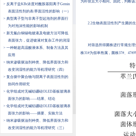
为杆状且大小相同。因此，判断该3株
> 反离子盐KBr浓度对酰胺基阳离子Gemini
表面活性剂的表/界面活性的影响（一）
> 典型离子型与非离子型起泡剂的界面行
2.2生物表面活性剂产生菌的
为对泡沫性能的影响机制
> 新无氰白铜锡电镀液及电镀方法可降低
表面张力，促进镀液对复杂工件的润湿
对筛选所得菌株进行常规生理生化特
> 一种耐超高温酸液体系、制备方法及其
株31#为假单孢属，菌株37#、47
应用
> 纳米渗吸驱油剂种类、降低界面张力和
改变润湿性的能力等机理研究（四）
> 复合驱中聚合物与阴离子表面活性剂的
协同作用研究
> 化学组成对无碱铝硼硅OLED基板玻璃表
面张力的影响——结果、结论
> 化学组成对无碱铝硼硅OLED基板玻璃表
面张力的影响——摘要、实验方法
> 纳米渗吸驱油剂种类、降低界面张力和
改变润湿性的能力等机理研究（三）