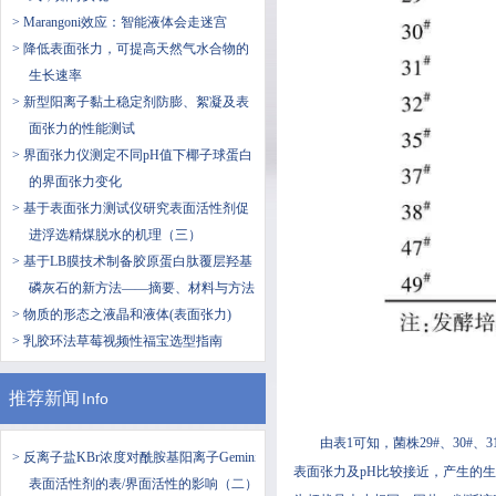
> Marangoni效应：智能液体会走迷宫
> 降低表面张力，可提高天然气水合物的
生长速率
> 新型阳离子黏土稳定剂防膨、絮凝及表
面张力的性能测试
> 界面张力仪测定不同pH值下椰子球蛋白
的界面张力变化
> 基于表面张力测试仪研究表面活性剂促
进浮选精煤脱水的机理（三）
> 基于LB膜技术制备胶原蛋白肽覆层羟基
磷灰石的新方法——摘要、材料与方法
> 物质的形态之液晶和液体(表面张力)
> 乳胶环法草莓视频性福宝选型指南
推荐新闻
Info
由表1可知，菌株29#、30#
> 反离子盐KBr浓度对酰胺基阳离子Gemini
表面张力及pH比较接近，产生的生
表面活性剂的表/界面活性的影响（二）