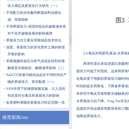
张力测定及胶束化行为研究（一）
> 不同配方的水性氟丙树脂涂料涂膜合
成、性能指标
> 不同界面张力-润湿性组合的渗吸液体系
对于化学渗吸效果的影响规律
> 界面张力仪主要应用领域及技术特点
> 温度、表面张力的变化势对土壤的收缩
2.4 氧化对明胶乳液油-水界
开裂的影响
> 草莓视频性福宝分析气润湿反转剂对缓
两亲性蛋白质促进蛋白质吸附到油-
解煤层水锁效应、解吸速率影响（二）
面张力均低于对照组，这表明
> Na2CO3溶液与模拟油反应不同时间后产
化氢浓度下明胶的界面张力随时间的延长逐
物的界面张力、剪切黏度（一）
时间的延长而降低，下降速率逐渐
> SAW作用下的液膜铺展实验：引入活性
本研究中氧化导致明胶水接触角的增加
剂浓度对分离压和表面张力的影响
水界面张力的下降。Feng X
> 各类塑料薄膜的表面张力特定范围一览
温度的升高会破坏明胶原有的三螺旋结
地降低界面张力。
推荐新闻
Info