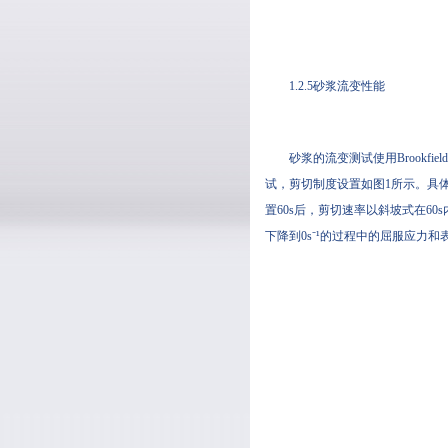
1.2.5砂浆流变性能
砂浆的流变测试使用Brookfie
试，剪切制度设置如图1所示。具
置60s后，剪切速率以斜坡式在60s
下降到0s⁻¹的过程中的屈服应力和