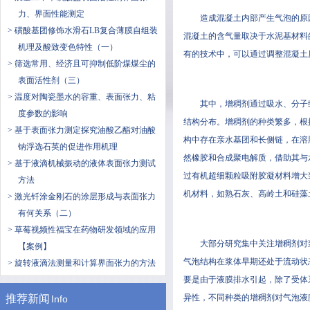
力、界面性能测定
造成混凝土内部产生气泡的原因较为
> 磺酸基团修饰水滑石LB复合薄膜自组装
混凝土的含气量取决于水泥基材料的流变
机理及酸致变色特性（一）
有的技术中，可以通过调整混凝土原
> 筛选常用、经济且可抑制低阶煤煤尘的
表面活性剂（三）
> 温度对陶瓷墨水的容重、表面张力、粘
其中，增稠剂通过吸水
度参数的影响
结构分布。增稠剂的种类繁多，根据
> 基于表面张力测定探究油酸乙酯对油酸
构中存在亲水基团和长侧链，在溶
钠浮选石英的促进作用机理
然橡胶和合成聚电解质，借助其与水泥
> 基于液滴机械振动的液体表面张力测试
过有机超细颗粒吸附胶凝材料增大浆体得
方法
机材料，如熟石灰、高岭土和
> 激光钎涂金刚石的涂层形成与表面张力
有何关系（二）
> 草莓视频性福宝在药物研发领域的应用
大部分研究集中关注增稠剂对浆体黏
【案例】
气泡结构在浆体早期还处于流动状态已
> 旋转液滴法测量和计算界面张力的方法
要是由于液膜排水引起，除了受体系
推荐新闻
异性，不同种类的增稠剂对气泡液膜
Info