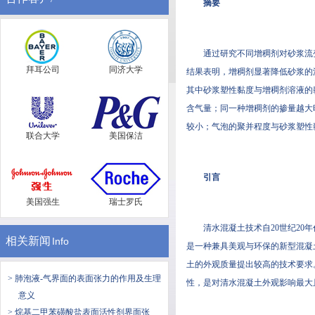
摘要
通过研究不同增稠剂对砂浆流变参
拜耳公司
同济大学
结果表明，增稠剂显著降低砂浆
其中砂浆塑性黏度与增稠剂溶液的黏
含气量；同一种增稠剂的掺量越
较小；气泡的聚并程度与砂浆塑
联合大学
美国保洁
引言
美国强生
瑞士罗氏
清水混凝土技术自20世纪20年代
相关新闻
Info
是一种兼具美观与环保的新型混凝土
土的外观质量提出较高的技术要求
> 肺泡液-气界面的表面张力的作用及生理
性，是对清水混凝土外观影响最大
意义
> 烷基二甲苯磺酸盐表面活性剂界面张