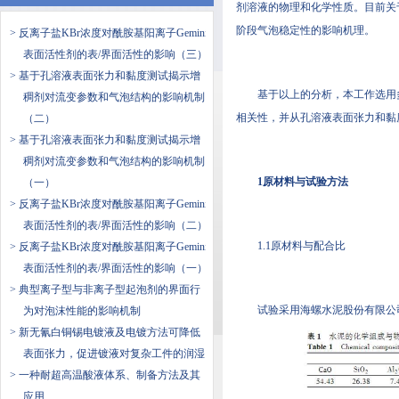
剂溶液的物理和化学性质。目前
阶段气泡稳定性的影响机理。
> 反离子盐KBr浓度对酰胺基阳离子Gemini
表面活性剂的表/界面活性的影响（三）
> 基于孔溶液表面张力和黏度测试揭示增
基于以上的分析，本工
稠剂对流变参数和气泡结构的影响机制
相关性，并从孔溶液表面张力和黏
（二）
> 基于孔溶液表面张力和黏度测试揭示增
稠剂对流变参数和气泡结构的影响机制
1原材料与试验方法
（一）
> 反离子盐KBr浓度对酰胺基阳离子Gemini
表面活性剂的表/界面活性的影响（二）
1.1原材料与配合比
> 反离子盐KBr浓度对酰胺基阳离子Gemini
表面活性剂的表/界面活性的影响（一）
> 典型离子型与非离子型起泡剂的界面行
试验采用海螺水泥股份有限公司生产
为对泡沫性能的影响机制
> 新无氰白铜锡电镀液及电镀方法可降低
表面张力，促进镀液对复杂工件的润湿
> 一种耐超高温酸液体系、制备方法及其
应用