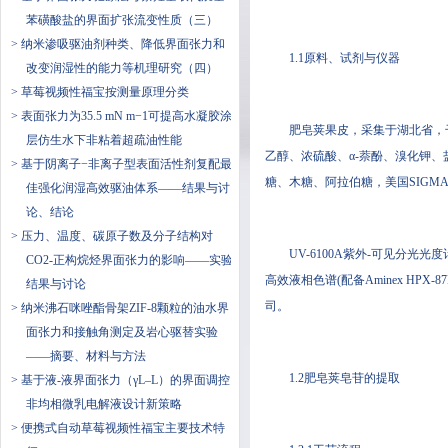
苯磺酸盐的界面扩张流变性质（三）
> 纳米渗吸驱油剂种类、降低界面张力和
1.1原料、试剂与仪器
改变润湿性的能力等机理研究（四）
> 草莓视频性福宝按测量原理分类
> 表面张力为35.5 mN m−1可提高水凝胶涂
肥皂荚果皮，采集于湖北省，干燥
层仿生水下非粘着超疏油性能
乙醇、浓硫酸、α-萘酚、
> 基于阴离子−非离子型表面活性剂复配最
糖、木糖、阿拉伯糖，美国SIGM
佳强化润湿高效驱油体系——结果与讨
论、结论
> 压力、温度、碳原子数及分子结构对
UV-6100A紫外-可见分光光度计
CO2-正构烷烃界面张力的影响——实验
高效液相色谱(配备Aminex HPX-87P
结果与讨论
司。
> 纳米沸石咪唑酯骨架ZIF-8颗粒的油水界
面张力和接触角测定及岩心驱替实验
——摘要、材料与方法
1.2肥皂荚皂苷的提取
> 基于液-液界面张力（γL–L）的界面调控
非均相微乳电解液设计新策略
> 便携式自动草莓视频性福宝主要技术特