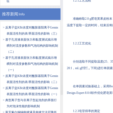
1.2.1工艺流程
征
推荐新闻
Info
准确称取2.0 g肥皂荚果皮粉末
温度下提取一定的时间，结束后将提取液
> 反离子盐KBr浓度对酰胺基阳离子Gemini
表面活性剂的表/界面活性的影响（三）
> 基于孔溶液表面张力和黏度测试揭示增
1.2.2工艺优化
稠剂对流变参数和气泡结构的影响机制
（二）
> 基于孔溶液表面张力和黏度测试揭示增
分别选取不同提取温度(25、35、45、5
稠剂对流变参数和气泡结构的影响机制
20:1，mL:g，下同)进行单因
（一）
> 反离子盐KBr浓度对酰胺基阳离子Gemini
表面活性剂的表/界面活性的影响（二）
在单因素试验基础上，采用Box-
> 反离子盐KBr浓度对酰胺基阳离子Gemini
Design-Expert 8.0.6软件优化肥
表面活性剂的表/界面活性的影响（一）
> 典型离子型与非离子型起泡剂的界面行
为对泡沫性能的影响机制
1.2.3皂苷得率的测定
> 新无氰白铜锡电镀液及电镀方法可降低