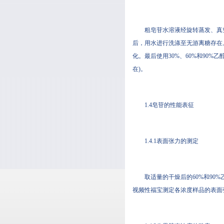
粗皂苷水溶液经旋转蒸发、真空干
后，用水进行洗涤至无游离糖存
化。最后使用30%、60%
在)。
1.4皂苷的性能表征
1.4.1表面张力的测定
取适量的干燥后的60%和90%乙
视频性福宝测定各浓度样品的表面张力