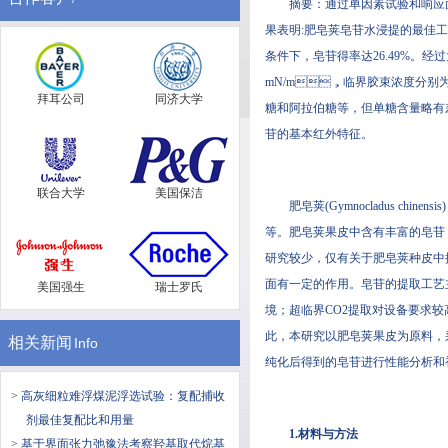
摘要：通过单因素试验和响应
果表明:肥皂荚皂苷水浸提的最佳工艺条件为2
条件下，皂苷得率达26.49%
mN/m，临界胶束浓度分别为0.3
拜耳公司
同济大学
糖和阿拉伯糖等，但单糖含量略有
苷的基本红外特征。
联合大学
美国保洁
肥皂荚(Gymnocladus chinen
等。肥皂荚果皮中含有丰富的皂苷
研究较少，仅有关于肥皂荚种
面有一定的作用。皂苷的提取工艺
美国强生
瑞士罗氏
境；超临界CO2提取对设备要求较高
此，本研究以肥皂荚果皮为原料
相关新闻
Info
纯化后得到的皂苷进行性能分析和初步
> 高灰细粒难浮煤泥浮选试验：复配捕收
剂最佳复配比和用量
1.材料与方法
> 基于界面张力弛豫法考察羟基取代烷基