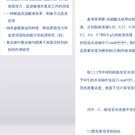
表面张力，促进镀液对复杂工件的润湿
> 一种耐超高温酸液体系、制备方法及其
参考香草醛-浓硫酸法使用自制的肥
应用
液。分别取标准液0.20、0.25
> 纳米渗吸驱油剂种类、降低界面张力和
0.5、0.6、0.7和0.8 g
改变润湿性的能力等机理研究（四）
> 复合驱中聚合物与阴离子表面活性剂的
的恒温水浴锅中15 min，再移
协同作用研究
品质量浓度为横坐标(X)制作标准曲线
取1.2.1节中得到的粗皂苷水溶液
于60℃的水浴锅中反应15 min
苷的质量浓度。根据下式计算皂苷
式中：C—粗皂苷水溶液中皂苷的
1.3肥皂荚皂苷的纯化