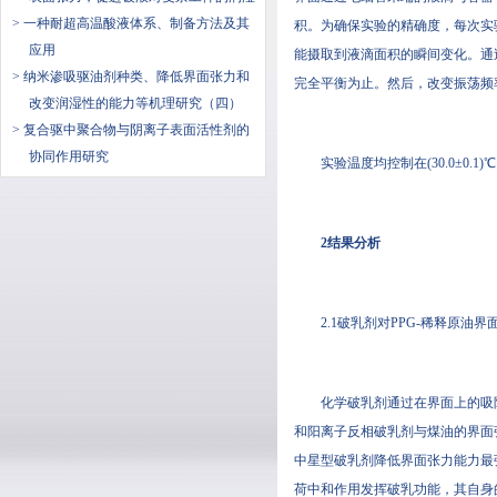
> 一种耐超高温酸液体系、制备方法及其
积。为确保实验的精确度，
应用
能摄取到液滴面积的瞬间变化
> 纳米渗吸驱油剂种类、降低界面张力和
完全平衡为止。然后，改变振荡频
改变润湿性的能力等机理研究（四）
> 复合驱中聚合物与阴离子表面活性剂的
协同作用研究
实验温度均控制在(30.0±0.1)
2结果分析
2.1破乳剂对PPG-稀释原油
化学破乳剂通过在界面上的吸附
和阳离子反相破乳剂与煤油的界面张力随
中星型破乳剂降低界面张力能力最强
荷中和作用发挥破乳功能，其自身