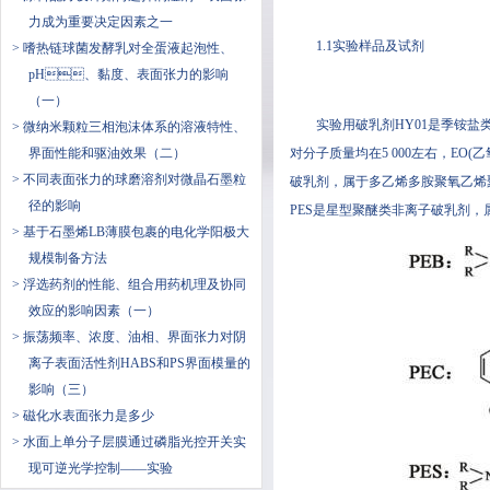
力成为重要决定因素之一
1.1实验样品及试剂
> 嗜热链球菌发酵乳对全蛋液起泡性、
pH、黏度、表面张力的影响
（一）
实验用破乳剂HY01是季铵盐类阳
> 微纳米颗粒三相泡沫体系的溶液特性、
界面性能和驱油效果（二）
对分子质量均在5 000左右，EO
> 不同表面张力的球磨溶剂对微晶石墨粒
破乳剂，属于多乙烯多胺聚氧乙烯聚
径的影响
PES是星型聚醚类非离子破乳剂
> 基于石墨烯LB薄膜包裹的电化学阳极大
规模制备方法
> 浮选药剂的性能、组合用药机理及协同
效应的影响因素（一）
> 振荡频率、浓度、油相、界面张力对阴
离子表面活性剂HABS和PS界面模量的
影响（三）
> 磁化水表面张力是多少
> 水面上单分子层膜通过磷脂光控开关实
现可逆光学控制——实验