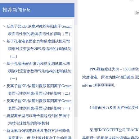
推荐新闻
Info
> 反离子盐KBr浓度对酰胺基阳离子Gemini
表面活性剂的表/界面活性的影响（三）
> 基于孔溶液表面张力和黏度测试揭示增
稠剂对流变参数和气泡结构的影响机制
（二）
> 基于孔溶液表面张力和黏度测试揭示增
PPG颗粒粒径为50～150μm
稠剂对流变参数和气泡结构的影响机制
浓度溶液。原油为胜利油田孤岛原油
（一）
mN·m-1。
> 反离子盐KBr浓度对酰胺基阳离子Gemini
表面活性剂的表/界面活性的影响（二）
> 反离子盐KBr浓度对酰胺基阳离子Gemini
1.2界面张力及界面扩张流变
表面活性剂的表/界面活性的影响（一）
> 典型离子型与非离子型起泡剂的界面行
为对泡沫性能的影响机制
采用IT-CONCEPT公司TRA
> 新无氰白铜锡电镀液及电镀方法可降低
表面张力，促进镀液对复杂工件的润湿
界面通过毛细管末端的液滴与容器中的