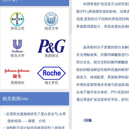
利用界面扩张流变方法研究星型(P
胶(PPG)界面膜性质的影响。结果
强度;星型的分子结构对界面层结构的
界面膜强度较大，而高浓度的反相
拜耳公司
同济大学
超高相对分子质量的部分水解聚
失去增黏效果。对聚丙烯酰胺进
联合大学
美国保洁
部分支化、部分交联的聚丙烯酰胺
较好的耐温耐盐性能和优越的耐剪切性能
面张力、体相黏度、界面黏
美国强生
瑞士罗氏
作用的是驱替液水溶液与原油形成的
从地下被开采出来的，PPG优良的
相关新闻
Info
通过界面扩张流变研究手段，研究
> 应用荧光显微镜研究了蛋白质在气-水界
1实验
面的组装——摘要、介绍
> 涂料配方设计如何选择润湿剂？表面张