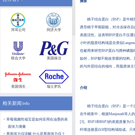
摘要
精子结合蛋白（BSP）是牛精浆
诱导精子早期获能，对冷冻保存后的
拜耳公司
同济大学
表面活性。这表明BSP蛋白不仅通
小叶的脂质结构域是在类似Langmu
也被用来研究BSP蛋白与两种磷脂组
联合大学
美国保洁
如何，BSP都不能改变膜的结构
的与外层结合的倾向，而脂质体
美国强生
瑞士罗氏
介绍
相关新闻
Info
精子结合蛋白（BSP）是一个已
在牛精浆中，根据Manjunath等
> 草莓视频性福宝是如何应用在油墨的表
[3]。BSP1和BSP3的表观质量为
面张力测量
纤维连接蛋白II型结构域组成
> 界面张力仪详解 什么是界面张力仪？