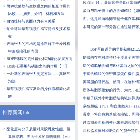
位点[9–14]。最后这些是BSP
> 两种抗菌肽与生物膜之间的相互作用的
蛋白与精子膜上的含胆碱磷脂（如磷脂酰胆
比较——摘要、介绍、材料和方法
面。这是通向输卵管精子储存库和精
> ​白酒挂杯与表面张力有何关系
本研究的第一部分旨在通过进行张力测量
> 铂金环法草莓视频性福宝特点及技术指
标
> 表面张力的不均匀是涂料施工干燥过程
BSP蛋白诱导的早期获能[21,22
中形成缩孔的内因
护器的存在对维持精子质量至关重要
> BOPP薄膜的高性能化和功能化发展方向
层的磷脂酰胆碱与BSP蛋白之间的特异性
> LB膜-石墨烯与磷脂之间的作用【下】
> 一种新的表面张力测定方法——真球气
于富含磷脂的低密度脂蛋白极性脂质与
泡法
黄磷脂的替代品。然而，在这
> 草莓视频性福宝复杂的操作流程简化讲
质体与脂膜接触的行为。为此
解
牛精子膜外小叶脂质结构域的异质结构域[3
磷酸胆碱（PC）和血浆卤素1-（1Z-十
推荐新闻
Info
温度下将自身构造成浓缩域，周围是
过监测表面积的变化来检测添加剂与单
> 酯化度与分子质量对果胶乳化性能、聚
白和脂质体对BSP蛋白的螯合特性
集体结构、界面性质的影响规律（三）