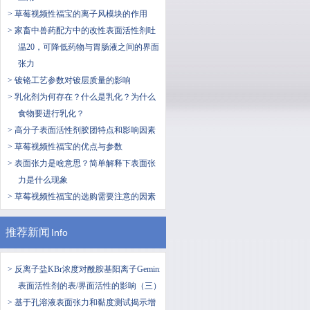
> 草莓视频性福宝的离子风模块的作用
> 家畜中兽药配方中的改性表面活性剂吐
温20，可降低药物与胃肠液之间的界面
张力
> 镀铬工艺参数对镀层质量的影响
> 乳化剂为何存在？什么是乳化？为什么
食物要进行乳化？
> 高分子表面活性剂胶团特点和影响因素
> 草莓视频性福宝的优点与参数
> 表面张力是啥意思？简单解释下表面张
力是什么现象
> 草莓视频性福宝的选购需要注意的因素
推荐新闻
Info
> 反离子盐KBr浓度对酰胺基阳离子Gemini
表面活性剂的表/界面活性的影响（三）
> 基于孔溶液表面张力和黏度测试揭示增