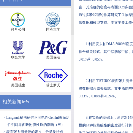
言，其准确的密度与表面张力
通过实验和理论推算研究了生物柴油组成
供数据和模型支持。本文主要工
拜耳公司
同济大学
1.利用安东帕DMA 5000M密
拟合成关联式。其中脂肪酸甲酯
联合大学
美国保洁
0.01%和-0.05%。
2.利用了ST 5000表面张力测
美国强生
瑞士罗氏
将数据拟合成关联式。其中脂肪酸
0.33%，0.08%和-0.24%。
相关新闻
Info
> Langmuir槽法研究不同电性Gemini表面活
3.在实验的基础上，通过对
性剂对界面吸附膜性质的影响（三）
模的14种脂肪酸酯的密度进行计算
> 表面张力测量仪的定义、分类及特点