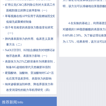
为了验证理论推算模型的外推性，选用
> 矿用尘克(C&C)系列除尘剂对大采高工作
明，该方法可以准确地估算脂肪酸酯
面截割煤尘的降尘效率影响（一）
> 草莓视频在线APP应用于高阻燃辐照交联
低烟无卤聚烯烃制备
4.在实验的基础上，利用基
> ​强子夸克相变的表面张力数值变化研究
对建模的11种脂肪酸酯的表面张力进
（一）
0.60%和-2.59%。为了验证
> 肺内液表面张力的作用、临床意义及测
为-1.72%，结果表明，该方法
量方法（二）
> NaOL、HZ组合捕收剂对锂辉石矿
物浮选效果、表面张力影响（一）
> 表面张力为25%乙醇溶液作为球磨溶剂，
制备MG超细粉替代天然橡胶补强剂
> 硬脂酸钠、油酸钠、亚油酸钠对Ca2+活
化石英浮选差异性、表面张力的影响
> 纳米渗吸驱油剂种类、降低界面张力和
改变润湿性的能力等机理研究（四）
推荐新闻
Info