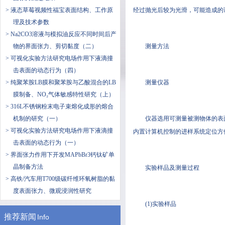
> 液态草莓视频性福宝表面结构、工作原
经过抛光后较为光滑，可能造成的误差较
理及技术参数
> Na2CO3溶液与模拟油反应不同时间后产
物的界面张力、剪切黏度（二）
测量方法
> 可视化实验方法研究电场作用下液滴撞
击表面的动态行为（四）
> 纯聚苯胺LB膜和聚苯胺与乙酸混合的LB
测量仪器
膜制备、NO₂气体敏感特性研究（上）
> 316L不锈钢粉末电子束熔化成形的熔合
机制的研究（一）
仪器选用可测量被测物体的表面张
> 可视化实验方法研究电场作用下液滴撞
内置计算机控制的进样系统定位方便
击表面的动态行为（一）
> 界面张力作用下开发MAPbBr3钙钛矿单
晶制备方法
实验样品及测量过程
> 高铁/汽车用T700级碳纤维环氧树脂的黏
度表面张力、微观浸润性研究
(1)实验样品
推荐新闻
Info