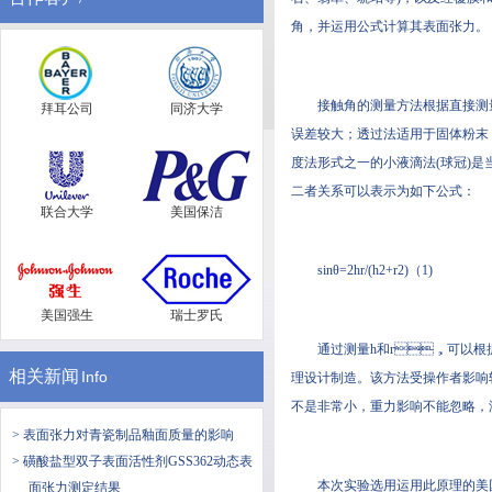
角，并运用公式计算其表面张力。
接触角的测量方法根据直接测量物理
拜耳公司
同济大学
误差较大；透过法适用于固体粉末
度法形式之一的小液滴法(球冠)是当液滴
二者关系可以表示为如下公式：
联合大学
美国保洁
sinθ=2hr/(h2+r2)（1)
美国强生
瑞士罗氏
通过测量h和r，可以根
相关新闻
Info
理设计制造。该方法受操作者影响较
不是非常小，重力影响不能忽略
> 表面张力对青瓷制品釉面质量的影响
> 磺酸盐型双子表面活性剂GSS362动态表
本次实验选用运用此原理的美国FTA
面张力测定结果