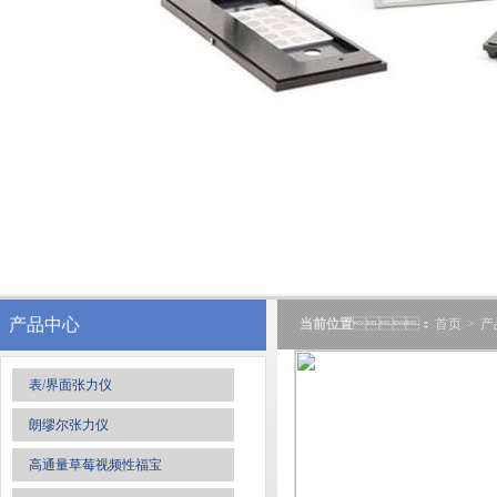
产品中心
当前位置
：
首页
>
产
表/界面张力仪
朗缪尔张力仪
高通量草莓视频性福宝